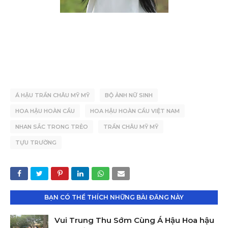
Á HẬU TRẦN CHÂU MỸ MỸ
BỘ ẢNH NỮ SINH
HOA HẬU HOÀN CẦU
HOA HẬU HOÀN CẦU VIỆT NAM
NHAN SẮC TRONG TRẺO
TRẦN CHÂU MỸ MỸ
TỰU TRƯỜNG
BẠN CÓ THỂ THÍCH NHỮNG BÀI ĐĂNG NÀY
Vui Trung Thu Sớm Cùng Á Hậu Hoa hậu