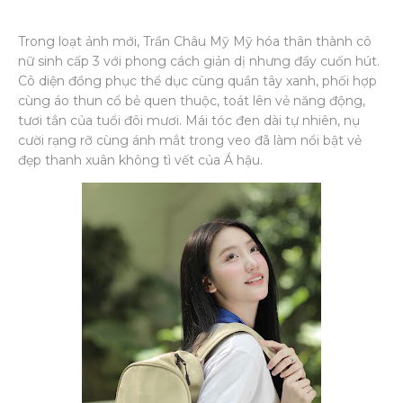
Trong loạt ảnh mới, Trần Châu Mỹ Mỹ hóa thân thành cô
nữ sinh cấp 3 với phong cách giản dị nhưng đầy cuốn hút.
Cô diện đồng phục thể dục cùng quần tây xanh, phối hợp
cùng áo thun cổ bẻ quen thuộc, toát lên vẻ năng động,
tươi tắn của tuổi đôi mươi. Mái tóc đen dài tự nhiên, nụ
cười rạng rỡ cùng ánh mắt trong veo đã làm nổi bật vẻ
đẹp thanh xuân không tì vết của Á hậu.