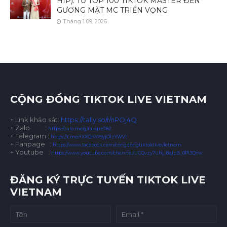
HÍP): TỪ TOP 100 TIKTOK MASTER ĐẾN
GƯƠNG MẶT MC TRIỂN VỌNG
Tháng 1 09, 2026
CỘNG ĐỒNG TIKTOK LIVE VIETNAM
+ Link khảo sát:
https://tally.so/r/nPOj4Q
+ Zalo
:
https://zalo.me/g/rakqxe782
+ Telegram :
https://t.me/+XXQnY79yjOIzYWVl
+ Fanpage :
https://www.facebook.com/congdongtiktoklivevietnam
+ Youtube :
https://www.youtube.com/channel/UCQvzy7Uhj_8qlpB_0Pl3QYw
ĐĂNG KÝ TRỰC TUYẾN TIKTOK LIVE
VIETNAM