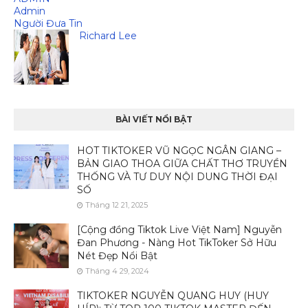
Admin
Người Đưa Tin
Richard Lee
BÀI VIẾT NỔI BẬT
HOT TIKTOKER VŨ NGỌC NGÂN GIANG –
BẢN GIAO THOA GIỮA CHẤT THƠ TRUYỀN
THỐNG VÀ TƯ DUY NỘI DUNG THỜI ĐẠI
SỐ
Tháng 12 21, 2025
[Cộng đồng Tiktok Live Việt Nam] Nguyễn
Đan Phương - Nàng Hot TikToker Sở Hữu
Nét Đẹp Nổi Bật
Tháng 4 29, 2024
TIKTOKER NGUYỄN QUANG HUY (HUY