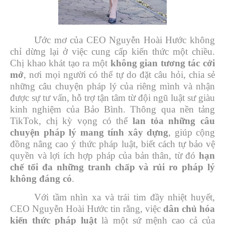
Ước mơ của CEO Nguyễn Hoài Hước không
chỉ dừng lại ở việc cung cấp kiến thức một chiều.
Chị khao khát tạo ra một
không gian tương tác cởi
mở
, nơi mọi người có thể tự do đặt câu hỏi, chia sẻ
những câu chuyện pháp lý của riêng mình và nhận
được sự tư vấn, hỗ trợ tận tâm từ đội ngũ luật sư giàu
kinh nghiệm của Bảo Bình. Thông qua nền tảng
TikTok, chị kỳ vọng có thể
lan tỏa những câu
chuyện pháp lý mang tính xây dựng
, giúp cộng
đồng nâng cao ý thức pháp luật, biết cách tự bảo vệ
quyền và lợi ích hợp pháp của bản thân, từ đó
hạn
chế tối đa những tranh chấp và rủi ro pháp lý
không đáng có
.
Với tầm nhìn xa và trái tim đầy nhiệt huyết,
CEO Nguyễn Hoài Hước tin rằng, việc
dân chủ hóa
kiến thức pháp luật
là một sứ mệnh cao cả của