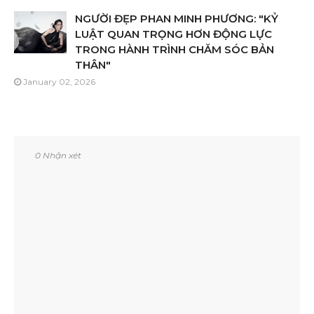
NGƯỜI ĐẸP PHAN MINH PHƯƠNG: "KỶ
LUẬT QUAN TRỌNG HƠN ĐỘNG LỰC
TRONG HÀNH TRÌNH CHĂM SÓC BẢN
THÂN"
January 02, 2026
0 Nhận xét