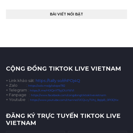
BÀI VIẾT NỔI BẬT
CỘNG ĐỒNG TIKTOK LIVE VIETNAM
+ Link khảo sát:
https://tally.so/r/nPOj4Q
+ Zalo
:
https://zalo.me/g/rakqxe782
+ Telegram :
https://t.me/+XXQnY79yjOIzYWVl
+ Fanpage :
https://www.facebook.com/congdongtiktoklivevietnam
+ Youtube :
https://www.youtube.com/channel/UCQvzy7Uhj_8qlpB_0Pl3QYw
ĐĂNG KÝ TRỰC TUYẾN TIKTOK LIVE
VIETNAM