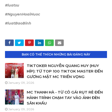
#luatsu
#NguyenHoaiHuoc
#luatBaoBinh
BẠN CÓ THỂ THÍCH NHỮNG BÀI ĐĂNG NÀY
TIKTOKER NGUYỄN QUANG HUY (HUY
HÍP): TỪ TOP 100 TIKTOK MASTER ĐẾN
GƯƠNG MẶT MC TRIỂN VỌNG
January 09, 2026
MC THANH HÀ - TỪ CÔ GÁI RỤT RÈ ĐẾN
HÀNH TRÌNH CHẠM TAY VÀO ÁNH ĐÈN
SÂN KHẤU
January 09, 2026