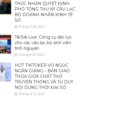
THỨC NHẬN QUYẾT ĐỊNH
PHÓ TỔNG THƯ KÝ CÂU LẠC
BỘ DOANH NHÂN KINH TẾ
SỐ
Tháng 11 30, 2024
TikTok Live: Công cụ đắc lực
cho các câu lạc bộ sinh viên
tình nguyện
Tháng 6 03, 2024
HOT TIKTOKER VŨ NGỌC
NGÂN GIANG – BẢN GIAO
THOA GIỮA CHẤT THƠ
TRUYỀN THỐNG VÀ TƯ DUY
NỘI DUNG THỜI ĐẠI SỐ
Tháng 12 21, 2025