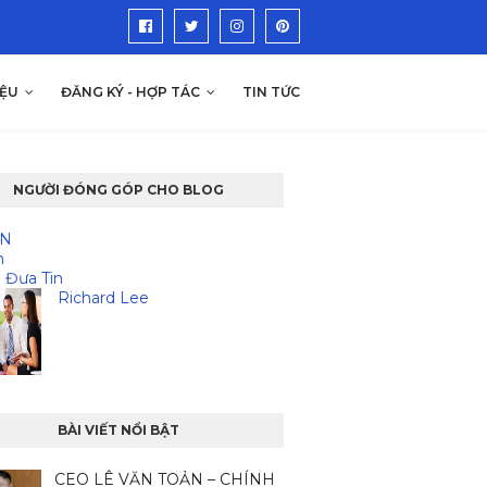
IỆU
ĐĂNG KÝ - HỢP TÁC
TIN TỨC
NGƯỜI ĐÓNG GÓP CHO BLOG
IN
n
 Đưa Tin
Richard Lee
BÀI VIẾT NỔI BẬT
CEO LÊ VĂN TOẢN – CHÍNH