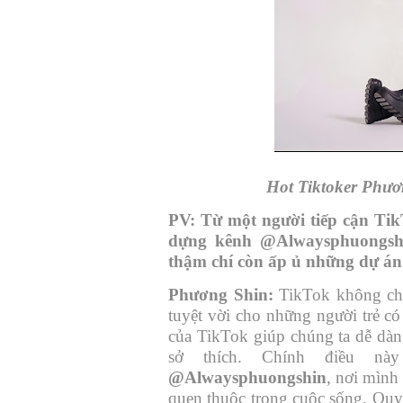
Hot Tiktoker Phươn
PV:
Từ một người tiếp cận TikT
dựng kênh @Alwaysphuongshi
thậm chí còn ấp ủ những dự á
Phương Shin:
TikTok không chỉ 
tuyệt vời cho những người trẻ c
của TikTok giúp chúng ta dễ dàn
sở thích. Chính điều n
@Alwaysphuongshin
, nơi mình
quen thuộc trong cuộc sống. Quyế