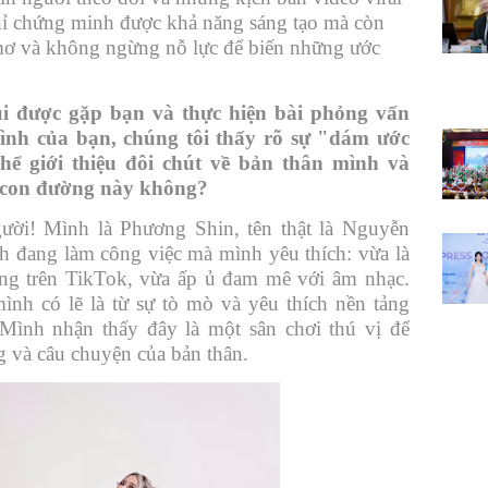
ỉ chứng minh được khả năng sáng tạo mà còn
mơ và không ngừng nỗ lực để biến những ước
i được gặp bạn và thực hiện bài phỏng vấn
rình của bạn, chúng tôi thấy rõ sự "dám ước
hể giới thiệu đôi chút về bản thân mình và
n con đường này không?
ời! Mình là Phương Shin, tên thật là Nguyễn
 đang làm công việc mà mình yêu thích: vừa là
ung trên TikTok, vừa ấp ủ đam mê với âm nhạc.
nh có lẽ là từ sự tò mò và yêu thích nền tảng
ình nhận thấy đây là một sân chơi thú vị để
g và câu chuyện của bản thân.