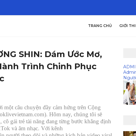
TRANG CHỦ
GIỚI TH
ƠNG SHIN: Dám Ước Mơ,
Hành Trình Chinh Phục
ADM
Admi
c
Người
i một câu chuyện đầy cảm hứng trên Cộng
oklivevietnam.com). Hôm nay, chúng tôi sẽ
 cô gái trẻ tài năng đang từng bước khẳng định
TikTok và âm nhạc. Với kênh
người theo dõi và những kịch bản video viral