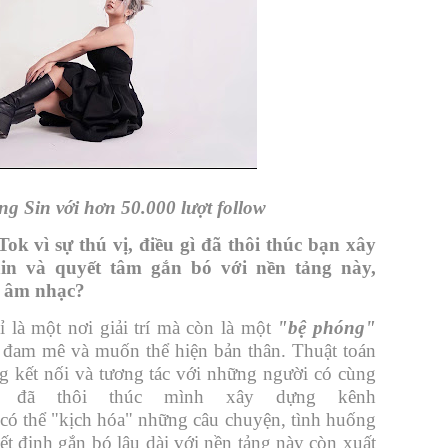
g Sin với hơn 50.000 lượt follow
ok vì sự thú vị, điều gì đã thôi thúc bạn xây
n và quyết tâm gắn bó với nền tảng này,
n âm nhạc?
là một nơi giải trí mà còn là một
"bệ phóng"
ó đam mê và muốn thể hiện bản thân. Thuật toán
g kết nối và tương tác với những người có cùng
ày đã thôi thúc mình xây dựng kênh
 có thể "kịch hóa" những câu chuyện, tình huống
t định gắn bó lâu dài với nền tảng này còn xuất