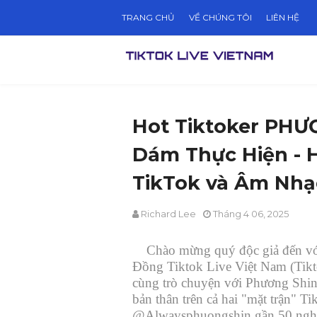
TRANG CHỦ
VỀ CHÚNG TÔI
LIÊN HỆ
Hot Tiktoker PHƯ
Dám Thực Hiện - 
TikTok và Âm Nhạ
Richard Lee
Tháng 4 06, 2025
Chào mừng quý độc giả đến vớ
Đồng Tiktok Live Việt Nam (Tikt
cùng trò chuyện với Phương Shin,
bản thân trên cả hai "mặt trận" 
@Alwaysphuongshin gần 50 nghìn 