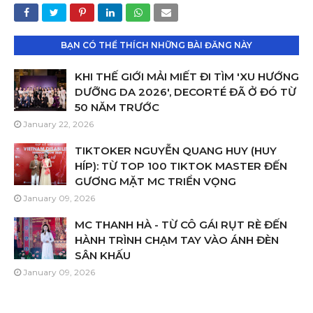
BẠN CÓ THỂ THÍCH NHỮNG BÀI ĐĂNG NÀY
KHI THẾ GIỚI MẢI MIẾT ĐI TÌM 'XU HƯỚNG
DƯỠNG DA 2026', DECORTÉ ĐÃ Ở ĐÓ TỪ
50 NĂM TRƯỚC
January 22, 2026
TIKTOKER NGUYỄN QUANG HUY (HUY
HÍP): TỪ TOP 100 TIKTOK MASTER ĐẾN
GƯƠNG MẶT MC TRIỂN VỌNG
January 09, 2026
MC THANH HÀ - TỪ CÔ GÁI RỤT RÈ ĐẾN
HÀNH TRÌNH CHẠM TAY VÀO ÁNH ĐÈN
SÂN KHẤU
January 09, 2026