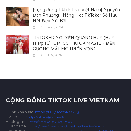
[Cộng đồng Tiktok Live Việt Nam] Nguyễn
Đan Phương - Nàng Hot TikToker Sở Hữu
Nét Đẹp Nổi Bật
Tháng 4 29, 2024
TIKTOKER NGUYỄN QUANG HUY (HUY
HÍP): TỪ TOP 100 TIKTOK MASTER ĐẾN
GƯƠNG MẶT MC TRIỂN VỌNG
Tháng 1 09, 2026
CỘNG ĐỒNG TIKTOK LIVE VIETNAM
+ Link khảo sát:
https://tally.so/r/nPOj4Q
+ Zalo
:
https://zalo.me/g/rakqxe782
+ Telegram :
https://t.me/+XXQnY79yjOIzYWVl
+ Fanpage :
https://www.facebook.com/congdongtiktoklivevietnam
+ Youtube :