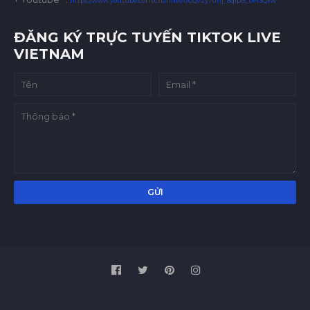
https://www.youtube.com/channel/UCQvzy7Uhj_8qlpB_0Pl3QYw
ĐĂNG KÝ TRỰC TUYẾN TIKTOK LIVE
VIETNAM