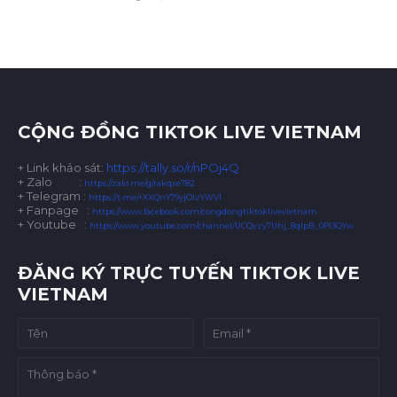
CỘNG ĐỒNG TIKTOK LIVE VIETNAM
+ Link khảo sát:
https://tally.so/r/nPOj4Q
+ Zalo
:
https://zalo.me/g/rakqxe782
+ Telegram :
https://t.me/+XXQnY79yjOIzYWVl
+ Fanpage :
https://www.facebook.com/congdongtiktoklivevietnam
+ Youtube :
https://www.youtube.com/channel/UCQvzy7Uhj_8qlpB_0Pl3QYw
ĐĂNG KÝ TRỰC TUYẾN TIKTOK LIVE
VIETNAM