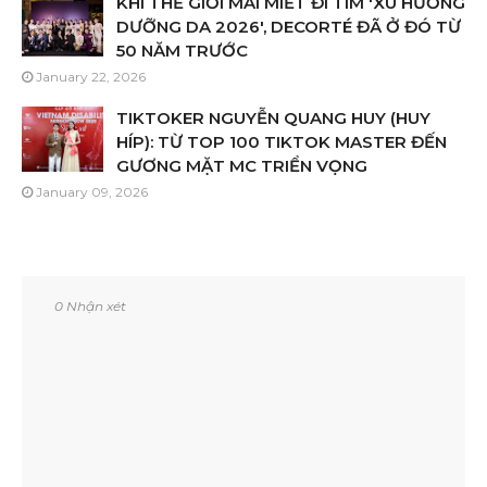
KHI THẾ GIỚI MẢI MIẾT ĐI TÌM 'XU HƯỚNG
DƯỠNG DA 2026', DECORTÉ ĐÃ Ở ĐÓ TỪ
50 NĂM TRƯỚC
January 22, 2026
TIKTOKER NGUYỄN QUANG HUY (HUY
HÍP): TỪ TOP 100 TIKTOK MASTER ĐẾN
GƯƠNG MẶT MC TRIỂN VỌNG
January 09, 2026
0 Nhận xét