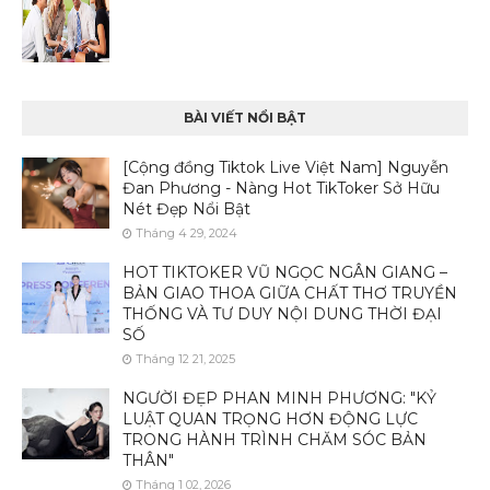
BÀI VIẾT NỔI BẬT
[Cộng đồng Tiktok Live Việt Nam] Nguyễn
Đan Phương - Nàng Hot TikToker Sở Hữu
Nét Đẹp Nổi Bật
Tháng 4 29, 2024
HOT TIKTOKER VŨ NGỌC NGÂN GIANG –
BẢN GIAO THOA GIỮA CHẤT THƠ TRUYỀN
THỐNG VÀ TƯ DUY NỘI DUNG THỜI ĐẠI
SỐ
Tháng 12 21, 2025
NGƯỜI ĐẸP PHAN MINH PHƯƠNG: "KỶ
LUẬT QUAN TRỌNG HƠN ĐỘNG LỰC
TRONG HÀNH TRÌNH CHĂM SÓC BẢN
THÂN"
Tháng 1 02, 2026