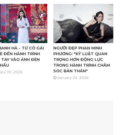
ANH HÀ - TỪ CÔ GÁI
NGƯỜI ĐẸP PHAN MINH
È ĐẾN HÀNH TRÌNH
PHƯƠNG: "KỶ LUẬT QUAN
 TAY VÀO ÁNH ĐÈN
TRỌNG HƠN ĐỘNG LỰC
KHẤU
TRONG HÀNH TRÌNH CHĂM
SÓC BẢN THÂN"
ary 09, 2026
January 02, 2026