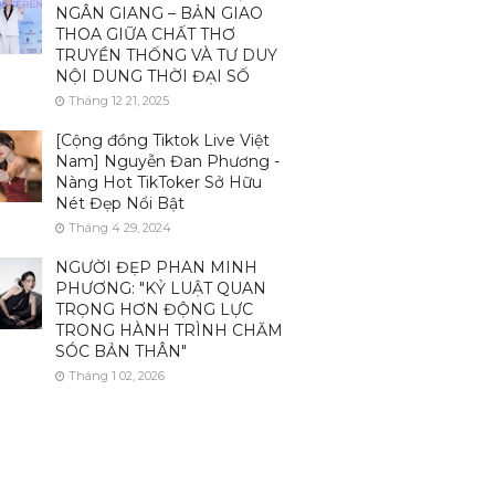
NGÂN GIANG – BẢN GIAO
THOA GIỮA CHẤT THƠ
TRUYỀN THỐNG VÀ TƯ DUY
NỘI DUNG THỜI ĐẠI SỐ
Tháng 12 21, 2025
[Cộng đồng Tiktok Live Việt
Nam] Nguyễn Đan Phương -
Nàng Hot TikToker Sở Hữu
Nét Đẹp Nổi Bật
Tháng 4 29, 2024
NGƯỜI ĐẸP PHAN MINH
PHƯƠNG: "KỶ LUẬT QUAN
TRỌNG HƠN ĐỘNG LỰC
TRONG HÀNH TRÌNH CHĂM
SÓC BẢN THÂN"
Tháng 1 02, 2026