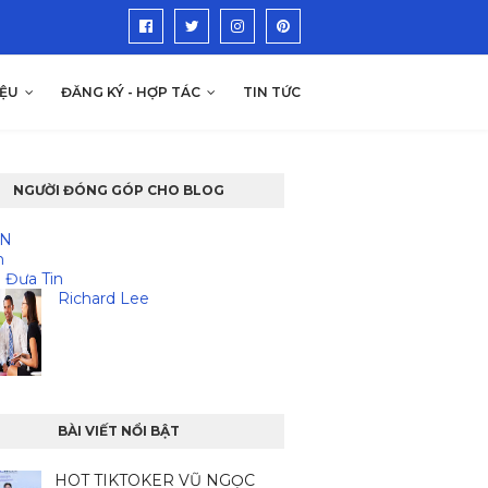
IỆU
ĐĂNG KÝ - HỢP TÁC
TIN TỨC
NGƯỜI ĐÓNG GÓP CHO BLOG
IN
n
 Đưa Tin
Richard Lee
BÀI VIẾT NỔI BẬT
HOT TIKTOKER VŨ NGỌC