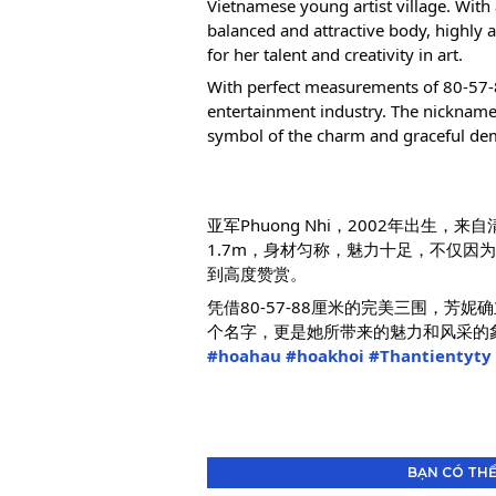
Vietnamese young artist village. With
balanced and attractive body, highly a
for her talent and creativity in art.
With perfect measurements of 80-57-8
entertainment industry. The nickname "
symbol of the charm and graceful de
亚军Phuong Nhi，2002年出生
1.7m，身材匀称，魅力十足，不仅因
到高度赞赏。
凭借80-57-88厘米的完美三围，芳
个名字，更是她所带来的魅力和风采的
#hoahau
#hoakhoi
#Thantientyty
BẠN CÓ THỂ