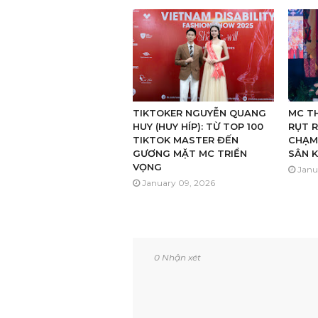
TIKTOKER NGUYỄN QUANG
MC TH
HUY (HUY HÍP): TỪ TOP 100
RỤT R
TIKTOK MASTER ĐẾN
CHẠM
GƯƠNG MẶT MC TRIỂN
SÂN 
VỌNG
Janu
January 09, 2026
0 Nhận xét